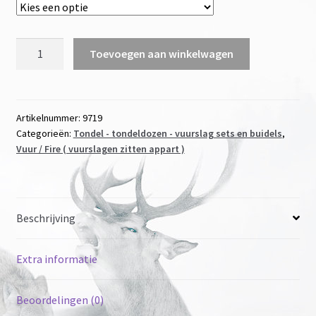
€ 6,50
Vuur
Toevoegen aan winkelwagen
starter
ferro
rod
waterdicht
Artikelnummer:
9719
Categorieën:
Tondel - tondeldozen - vuurslag sets en buidels
,
met
Vuur / Fire ( vuurslagen zitten appart )
tungston
scraper
met
of
Beschrijving
zonder
reserve
afdichting
Extra informatie
aantal
Beoordelingen (0)