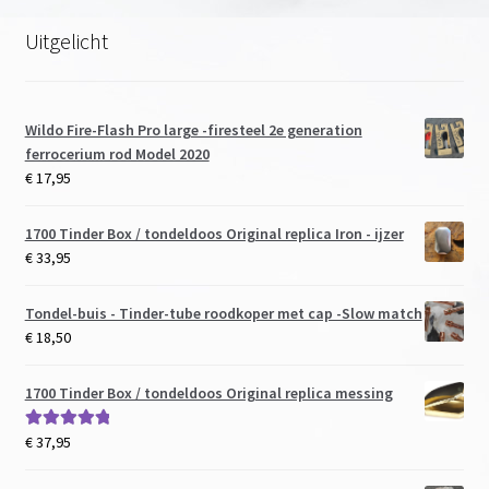
Uitgelicht
Wildo Fire-Flash Pro large -firesteel 2e generation
ferrocerium rod Model 2020
€
17,95
1700 Tinder Box / tondeldoos Original replica Iron - ijzer
€
33,95
Tondel-buis - Tinder-tube roodkoper met cap -Slow match
€
18,50
1700 Tinder Box / tondeldoos Original replica messing
€
37,95
Gewaardeerd
5.00
uit 5