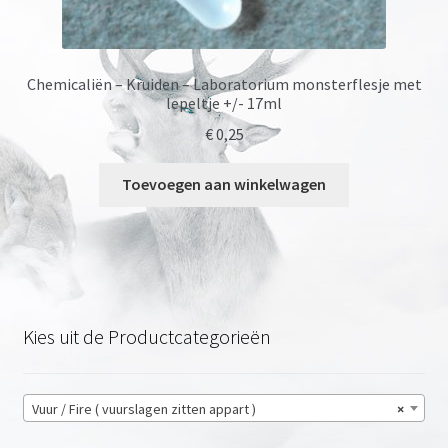
Chemicaliën – Kruiden – Laboratorium monsterflesje met
lepeltje +/- 17ml
€
0,25
Toevoegen aan winkelwagen
Kies uit de Productcategorieën
Vuur / Fire ( vuurslagen zitten appart )
×