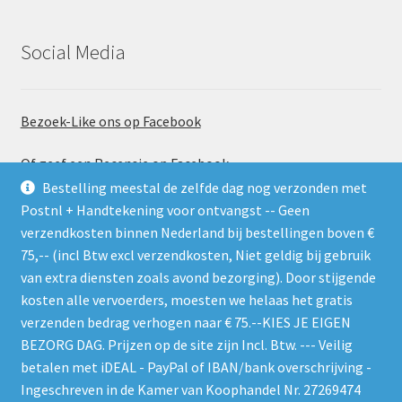
Social Media
Bezoek-Like ons op Facebook
Of geef een Recensie op Facebook
Bestelling meestal de zelfde dag nog verzonden met
Postnl + Handtekening voor ontvangst -- Geen
verzendkosten binnen Nederland bij bestellingen boven €
75,-- (incl Btw excl verzendkosten, Niet geldig bij gebruik
van extra diensten zoals avond bezorging). Door stijgende
kosten alle vervoerders, moesten we helaas het gratis
Gebruik de RSS feed. Zie gelijk welke nieuwe producten er
verzenden bedrag verhogen naar € 75.--KIES JE EIGEN
worden geplaatst
BEZORG DAG. Prijzen op de site zijn Incl. Btw. --- Veilig
betalen met iDEAL - PayPal of IBAN/bank overschrijving -
Ingeschreven in de Kamer van Koophandel Nr. 27269474