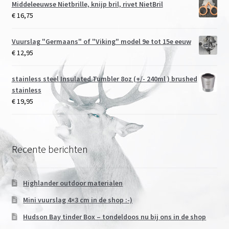
Middeleeuwse Nietbrille, knijp bril, rivet NietBril
€
16,75
Vuurslag "Germaans" of "Viking" model 9e tot 15e eeuw
€
12,95
stainless steel Insulated Tumbler 8oz (+/- 240ml ) brushed
stainless
€
19,95
Recente berichten
Highlander outdoor materialen
Mini vuurslag 4×3 cm in de shop :-)
Hudson Bay tinder Box – tondeldoos nu bij ons in de shop