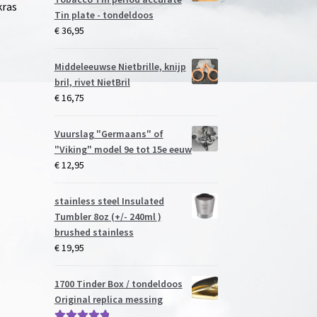
kras
Tin plate - tondeldoos
€
36,95
Middeleeuwse Nietbrille, knijp
bril, rivet NietBril
€
16,75
Vuurslag "Germaans" of
"Viking" model 9e tot 15e eeuw
€
12,95
stainless steel Insulated
Tumbler 8oz (+/- 240ml )
brushed stainless
€
19,95
1700 Tinder Box / tondeldoos
Original replica messing