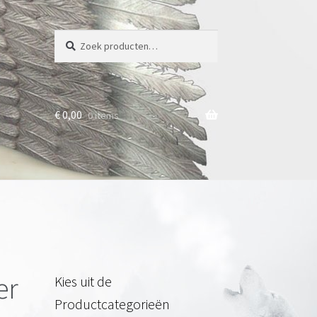
Zoeken
Zoeken
naar:
€
0,00
0 items
er
Kies uit de
Productcategorieën