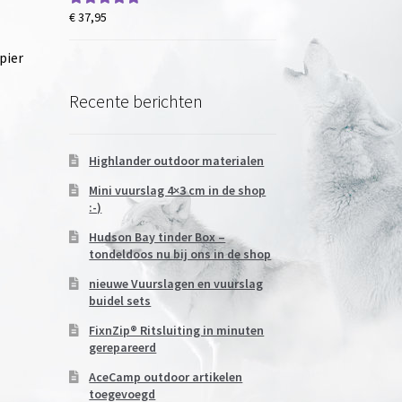
€
37,95
Gewaardeerd
5.00
uit 5
pier
Recente berichten
Highlander outdoor materialen
Mini vuurslag 4×3 cm in de shop
:-)
.
Hudson Bay tinder Box –
tondeldoos nu bij ons in de shop
nieuwe Vuurslagen en vuurslag
buidel sets
FixnZip® Ritsluiting in minuten
gerepareerd
AceCamp outdoor artikelen
toegevoegd