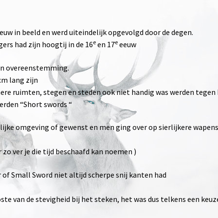
euw in beeld en werd uiteindelijk opgevolgd door de degen.
e
e
rs had zijn hoogtij in de 16
en 17
eeuw
een overeenstemming.
cm lang zijn
ere ruimten, stegen en steden ook niet handig was werden tegen
werden “Short swords “
lijke omgeving of gewenst en men ging over op sierlijkere wapens
 zo ver je die tijd beschaafd kan noemen )
of Small Sword niet altijd scherpe snij kanten had
ste van de stevigheid bij het steken, het was dus telkens een keuz