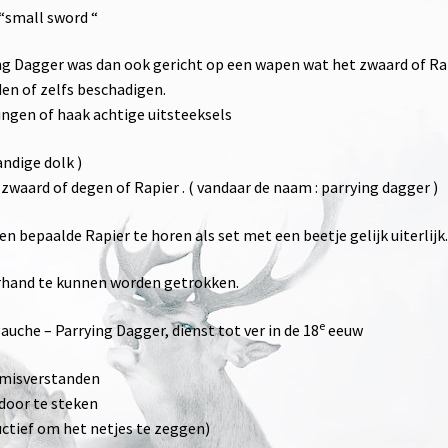
 “small sword “
ng Dagger was dan ook gericht op een wapen wat het zwaard of Ra
en of zelfs beschadigen.
ngen of haak achtige uitsteeksels
ndige dolk )
waard of degen of Rapier . ( vandaar de naam : parrying dagger )
n bepaalde Rapier te horen als set met een beetje gelijk uiterlijk
rhand te kunnen worden getrokken.
e
auche – Parrying Dagger, dienst tot ver in de 18
eeuw
l misverstanden
 door te steken
uctief om het netjes te zeggen)