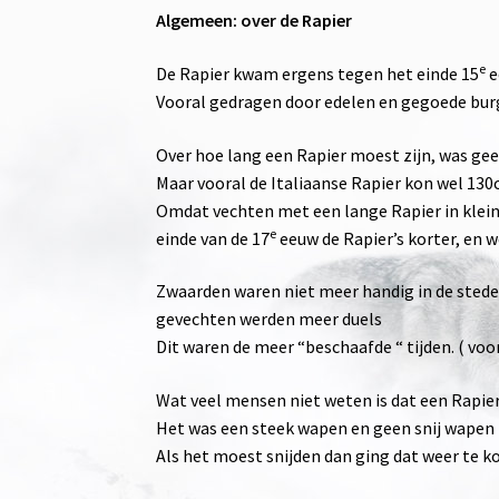
Algemeen: over de Rapier
e
De Rapier kwam ergens tegen het einde 15
e
Vooral gedragen door edelen en gegoede burge
Over hoe lang een Rapier moest zijn, was g
Maar vooral de Italiaanse Rapier kon wel 130
Omdat vechten met een lange Rapier in klein
e
einde van de 17
eeuw de Rapier’s korter, en 
Zwaarden waren niet meer handig in de stede
gevechten werden meer duels
Dit waren de meer “beschaafde “ tijden. ( voor
Wat veel mensen niet weten is dat een Rapier 
Het was een steek wapen en geen snij wapen
Als het moest snijden dan ging dat weer te ko