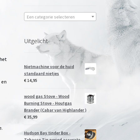
Een categorie selecteren
Uitgelicht
 het
Nietmachine voor de huid
standaard nietjes
€
14,95
 en
wood gas Stove - Wood
Burning Stove - Houtgas
Brander (Cabar van Highlander )
€
35,99
e.
Hudson Bay tinder Box -
Tobacco Tin period accurate