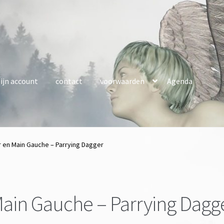
ijn account
contact
voorwaarden
Agenda
r en Main Gauche – Parrying Dagger
Main Gauche – Parrying Dagg