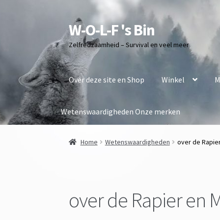
W-O-L-F 's Bin
Ga
Ga
door
naar
Zelfredzaamheid – Survival en veel meer
naar
de
navigatie
inhoud
Over deze site en Shop
Winkel
M
Wetenswaardigheden
Onze merken
Home
Wetenswaardigheden
over de Rapie
over de Rapier en 