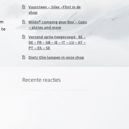
Vuursteen – Silex –Flint in de
shop
im
Wildo® camping gear Box – Cups
– plates and more
 te
Verzend optie toegevoegd : BE –
DE – FR – GB – IE – IT – LU – AT –
PT – ES – SE
Dietz Olie lampen in onze shop
Recente reacties