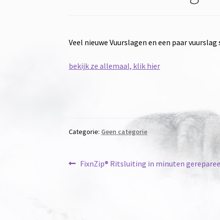
Veel nieuwe Vuurslagen en een paar vuurslag s
bekijk ze allemaal, klik hier
Categorie:
Geen categorie
Bericht
Vorig
FixnZip® Ritsluiting in minuten gerepare
bericht:
navigatie