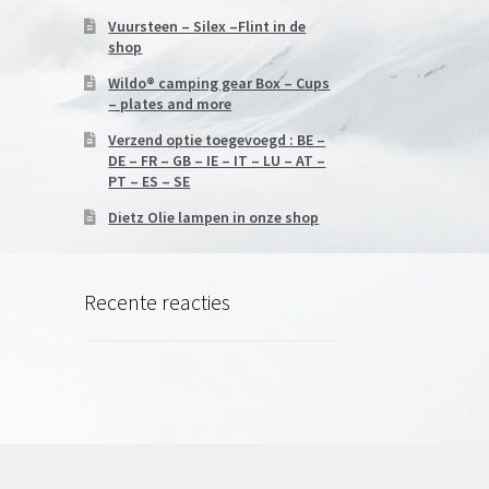
Vuursteen – Silex –Flint in de
shop
Wildo® camping gear Box – Cups
– plates and more
Verzend optie toegevoegd : BE –
DE – FR – GB – IE – IT – LU – AT –
PT – ES – SE
Dietz Olie lampen in onze shop
Recente reacties