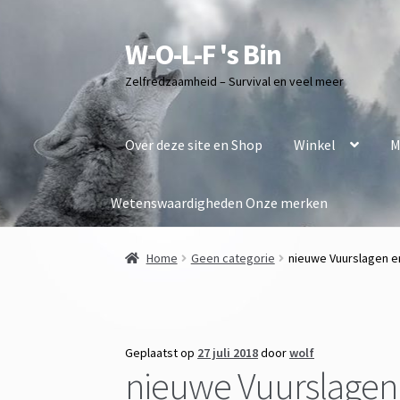
W-O-L-F 's Bin
Ga
Ga
door
naar
Zelfredzaamheid – Survival en veel meer
naar
de
navigatie
inhoud
Over deze site en Shop
Winkel
M
Wetenswaardigheden
Onze merken
Home
Geen categorie
nieuwe Vuurslagen en
Geplaatst op
27 juli 2018
door
wolf
nieuwe Vuurslagen 