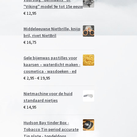
"Viking" model 9e tot 15e eeuw
€
12,95
Middeleeuwse Nietbrille, knijp
bril, rivet NietBril
€
16,75
Gele bijenwas pastilles voor
kaarsen – waterdicht maken -
cosmetica - wasdoeken - ed
Prijsklasse:
€
2,95
-
€
19,95
€ 2,95
tot
Nietmachine voor de huid
€ 19,95
standaard nietjes
€
14,95
Hudson Bay tinder Box -
Tobacco Tin period accurate
Tin plate - tondeldoos