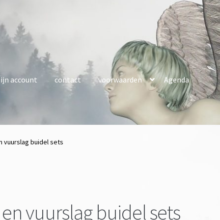
ijn account
contact
voorwaarden
Agenda
 vuurslag buidel sets
en vuurslag buidel sets