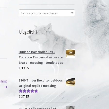
Een categorie selecteren
Uitgelicht
Hudson Bay tinder Box -
Tobacco Tin period accurate
Brass - messing - tondeldoos
€
39,95
1700 Tinder Box / tondeldoos
 shop
Original replica messing
€
37,95
Gewaardeerd
5.00
uit 5
Vuurslag "Germaans" of