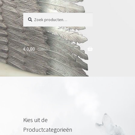
Zoeken
Zoeken
naar:
€
0,00
0 items
Kies uit de
Productcategorieën