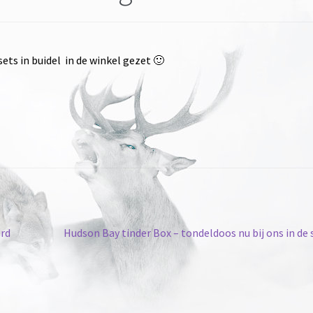
ets in buidel in de winkel gezet 🙂
Volgend
erd
Hudson Bay tinder Box – tondeldoos nu bij ons in de
bericht: