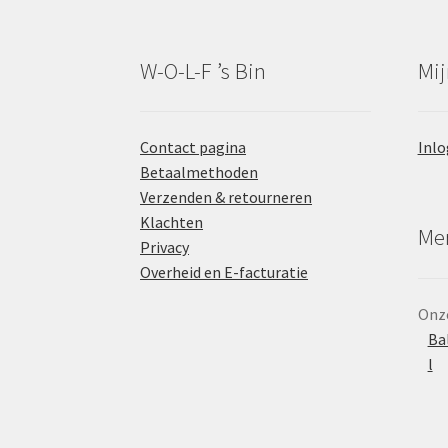
W-O-L-F ’s Bin
Mij
Contact pagina
Inlo
Betaalmethoden
Verzenden & retourneren
Klachten
Mer
Privacy
Overheid en E-facturatie
Onze
Ba
l