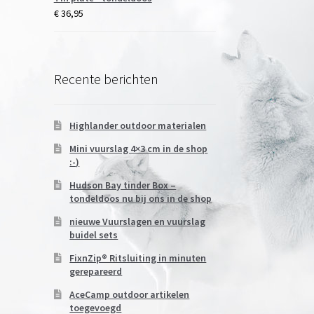
€
36,95
Recente berichten
Highlander outdoor materialen
Mini vuurslag 4×3 cm in de shop
:-)
Hudson Bay tinder Box –
tondeldoos nu bij ons in de shop
nieuwe Vuurslagen en vuurslag
buidel sets
FixnZip® Ritsluiting in minuten
gerepareerd
AceCamp outdoor artikelen
toegevoegd