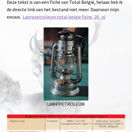
Deze tekst is van een Fiche van Total België, helaas heb ik
Hanwei Factory in China has Closed per 31-12-2024
de directe link van het bestand niet meer. Daarvoor mijn
excuus.
Lamppetroleum total belgie fiche_20_nl
Amadou soepel maken – Wat je zelf moet doen
ijzeren / koolstof messen en ijzer smaak of reuk.
Over het begrip Replica zijn heel veel misverstanden
Monniken en het recht wapens te dragen in de
middeleeuwen
Water-Zuiveren-filteren-virussen-bacteriën
LAMPPETROLEUM
LAMPPETROLEUM / Lamppetroleum Type C van Total
België
Fire steel – misch metal en Ferrocerium, Swedish