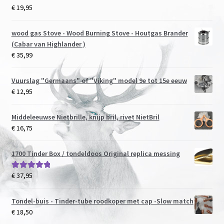
€
19,95
wood gas Stove - Wood Burning Stove - Houtgas Brander
(Cabar van Highlander )
€
35,99
Vuurslag "Germaans" of "Viking" model 9e tot 15e eeuw
€
12,95
Middeleeuwse Nietbrille, knijp bril, rivet NietBril
€
16,75
1700 Tinder Box / tondeldoos Original replica messing
€
37,95
Gewaardeerd
5.00
uit 5
Tondel-buis - Tinder-tube roodkoper met cap -Slow match
€
18,50