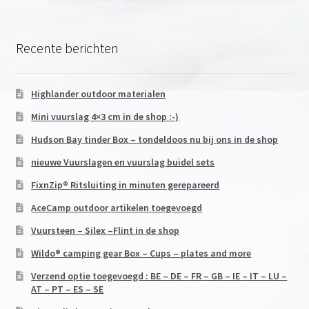
Recente berichten
Highlander outdoor materialen
Mini vuurslag 4×3 cm in de shop :-)
Hudson Bay tinder Box – tondeldoos nu bij ons in de shop
nieuwe Vuurslagen en vuurslag buidel sets
FixnZip® Ritsluiting in minuten gerepareerd
AceCamp outdoor artikelen toegevoegd
Vuursteen – Silex –Flint in de shop
Wildo® camping gear Box – Cups – plates and more
Verzend optie toegevoegd : BE – DE – FR – GB – IE – IT – LU –
AT – PT – ES – SE