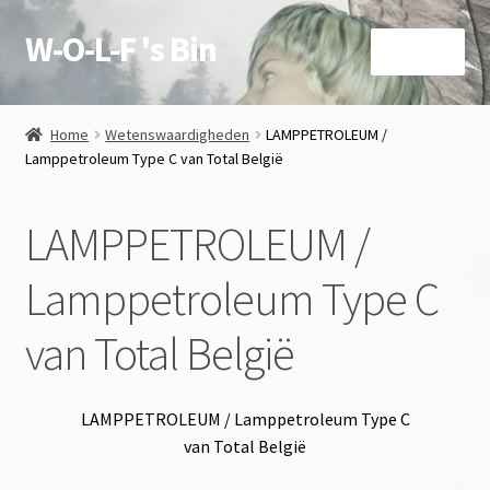
W-O-L-F 's Bin
Ga
Ga
Menu
door
naar
naar
de
Over deze site en Shop
navigatie
inhoud
Home
Wetenswaardigheden
LAMPPETROLEUM /
Subme
Lamppetroleum Type C van Total België
Winkel
uitvou
Mijn account
LAMPPETROLEUM /
contact
Lamppetroleum Type C
Subme
van Total België
voorwaarden
uitvou
Agenda
LAMPPETROLEUM / Lamppetroleum Type C
van Total België
Subme
Wetenswaardigheden
uitvou