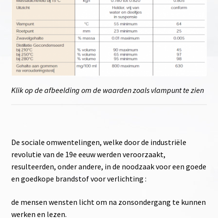
firesteel, en de wondere wereld van de verwarring.
Strikers voor Fire steel – ferroseriumrod Misch metal.
En hoe eenvoudig en goedkoop, de beste te vinden.
over de Rapier en Main Gauche
Klik op de afbeelding om de waarden zoals vlampunt te zien
spelling internationaal-nato-div landen
Onze merken
De sociale omwentelingen, welke door de industriële
revolutie van de 19e eeuw werden veroorzaakt,
resulteerden, onder andere, in de noodzaak voor een goede
en goedkope brandstof voor verlichting :
de mensen wensten licht om na zonsondergang te kunnen
werken en lezen.