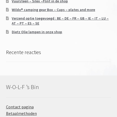
Vuursteen – Silex –Flint in de shop
Wildo® camping gear Box – Cups – plates and more
Verzend optie toegevoegd : BE – DE – FR – GB – IE – IT – LU –
AT – PT – ES – SE
Dietz Olie lampen in onze shop
Recente reacties
W-O-L-F ’s Bin
Contact pagina
Betaalmethoden