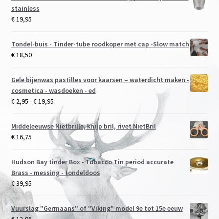
stainless
€
19,95
Tondel-buis - Tinder-tube roodkoper met cap -Slow match
€
18,50
Gele bijenwas pastilles voor kaarsen – waterdicht maken -
cosmetica - wasdoeken - ed
Prijsklasse:
€
2,95
-
€
19,95
€ 2,95
tot
Middeleeuwse Nietbrille, knijp bril, rivet NietBril
€ 19,95
€
16,75
Hudson Bay tinder Box - Tobacco Tin period accurate
Brass - messing - tondeldoos
€
39,95
Vuurslag "Germaans" of "Viking" model 9e tot 15e eeuw
€
12,95