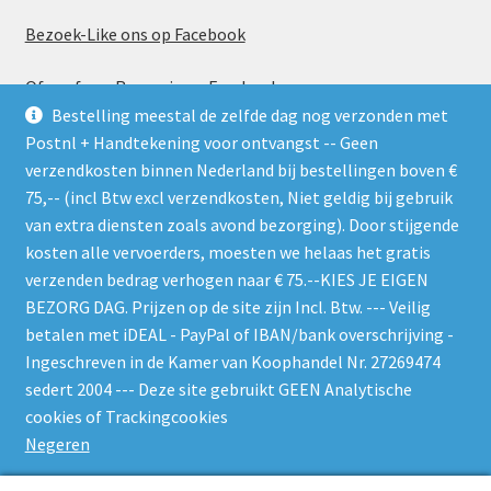
Bezoek-Like ons op Facebook
Of geef een Recensie op Facebook
Bestelling meestal de zelfde dag nog verzonden met
Postnl + Handtekening voor ontvangst -- Geen
verzendkosten binnen Nederland bij bestellingen boven €
75,-- (incl Btw excl verzendkosten, Niet geldig bij gebruik
van extra diensten zoals avond bezorging). Door stijgende
kosten alle vervoerders, moesten we helaas het gratis
Gebruik de RSS feed. Zie gelijk welke nieuwe producten er
verzenden bedrag verhogen naar € 75.--KIES JE EIGEN
worden geplaatst
BEZORG DAG. Prijzen op de site zijn Incl. Btw. --- Veilig
betalen met iDEAL - PayPal of IBAN/bank overschrijving -
Ingeschreven in de Kamer van Koophandel Nr. 27269474
sedert 2004 --- Deze site gebruikt GEEN Analytische
cookies of Trackingcookies
© W-O-L-F 's Bin 2026
Negeren