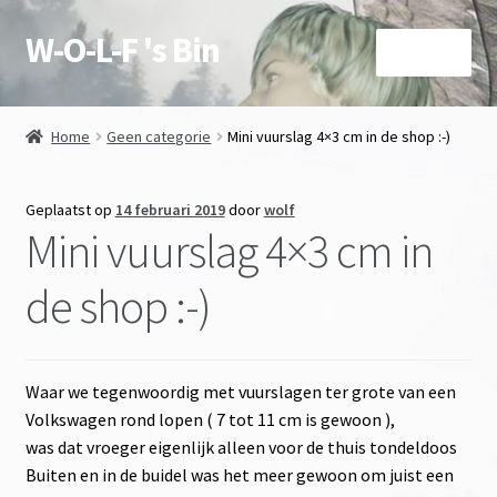
W-O-L-F 's Bin
Ga
Ga
Menu
door
naar
naar
de
Over deze site en Shop
navigatie
inhoud
Home
Geen categorie
Mini vuurslag 4×3 cm in de shop :-)
Subme
Winkel
uitvou
Geplaatst op
14 februari 2019
door
wolf
Mijn account
Mini vuurslag 4×3 cm in
contact
de shop :-)
Subme
voorwaarden
uitvou
Waar we tegenwoordig met vuurslagen ter grote van een
Agenda
Volkswagen rond lopen ( 7 tot 11 cm is gewoon ),
was dat vroeger eigenlijk alleen voor de thuis tondeldoos
Subme
Wetenswaardigheden
Buiten en in de buidel was het meer gewoon om juist een
uitvou