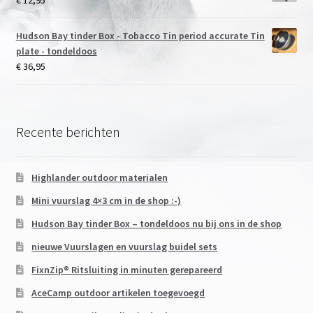
Hudson Bay tinder Box - Tobacco Tin period accurate Tin
plate - tondeldoos
€
36,95
Recente berichten
Highlander outdoor materialen
Mini vuurslag 4×3 cm in de shop :-)
Hudson Bay tinder Box – tondeldoos nu bij ons in de shop
nieuwe Vuurslagen en vuurslag buidel sets
FixnZip® Ritsluiting in minuten gerepareerd
AceCamp outdoor artikelen toegevoegd