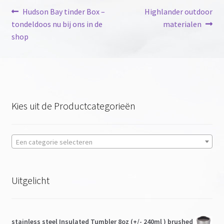
Bericht
Vorig
Volgend
Hudson Bay tinder Box –
Highlander outdoor
bericht:
bericht:
tondeldoos nu bij ons in de
materialen
navigatie
shop
Kies uit de Productcategorieën
Een categorie selecteren
Uitgelicht
stainless steel Insulated Tumbler 8oz (+/- 240ml ) brushed