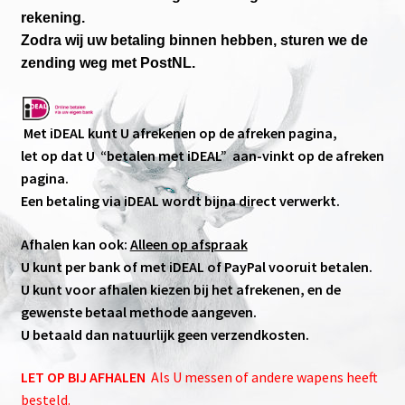
Betaal mogelijkheden
rekening.
Zodra wij uw betaling binnen hebben, sturen we de
Overheid en E-facturatie
zending weg met PostNL.
Verzendkosten
Met iDEAL kunt U afrekenen op de afreken pagina,
let op dat U “betalen met iDEAL” aan-vinkt op de afreken
Klachten
pagina.
Een betaling via iDEAL wordt bijna direct verwerkt.
Agenda
Afhalen kan ook:
Alleen op afspraak
Subme
Wetenswaardigheden
U kunt per bank of met iDEAL of PayPal vooruit betalen.
uitvou
U kunt voor afhalen kiezen bij het afrekenen, en de
Onze merken
gewenste betaal methode aangeven.
U betaald dan natuurlijk geen verzendkosten.
LET OP BIJ AFHALEN
Als U messen of andere wapens heeft
besteld.