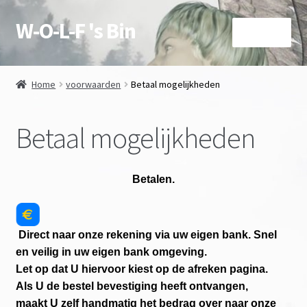
W-O-L-F 's Bin
Ga
Ga
Menu
door
naar
naar
de
Over deze site en Shop
navigatie
inhoud
Home
voorwaarden
Betaal mogelijkheden
Subme
Winkel
uitvou
Betaal mogelijkheden
Mijn account
contact
Betalen.
Subme
voorwaarden
uitvou
Direct naar onze rekening via uw eigen bank. Snel
Algemene voorwaarden
en veilig in uw eigen bank omgeving.
Let op dat U hiervoor kiest op de afreken pagina.
Privacy
Als U de bestel bevestiging heeft ontvangen,
maakt U zelf handmatig het bedrag over naar onze