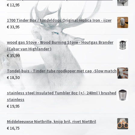
€
12,95
1700 Tinder Box / tondeldoos Original replica Iron - ijzer
€
33,95
wood gas Stove - Wood Burning Stove - Houtgas Brander
(Cabar van Highlander )
€
35,99
Tondel-buis - Tinder-tube roodkoper met cap -Slow match
€
18,50
stainless steel Insulated Tumbler 8oz (+/- 240ml ) brushed
stainless
€
19,95
Middeleeuwse Nietbrille, knijp bril, rivet NietBril
€
16,75