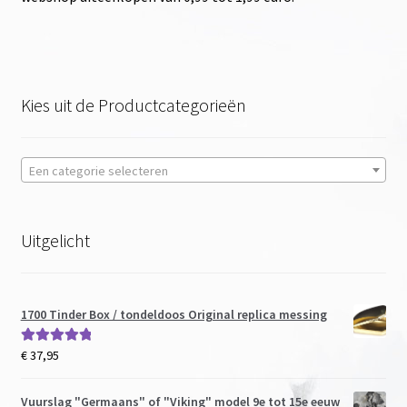
Kies uit de Productcategorieën
Een categorie selecteren
Uitgelicht
1700 Tinder Box / tondeldoos Original replica messing
€
37,95
Gewaardeerd
5.00
uit 5
Vuurslag "Germaans" of "Viking" model 9e tot 15e eeuw