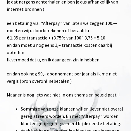
je dat nergens achterhalen en ben je dus afhankelijk van
internet bronnen )
een betaling via . “Afterpay “ van laten we zeggen 100.—
moeten wij u doorberekenen of betaald u :
€ 1,35 per transactie + (3.75% van 100 ) 3,75 = 5,10
en dan moet u nog eens 1,– transactie kosten daarbij
optellen
Ik vermoed dat u, en ik daar geen zin in hebben.
en dan ook nog 99,– abonnement per jaar als ik me niet
vergis (bron overonlinebetalen )
Maar er is nog iets wat niet in ons thema en beleid past. !
Sommige van onze klanten willen liever niet overal
geregistreerd worden. En met “Afterpay “ worden
klanten gelijk geregistreerd bij de eerste betaling.
Vaak hebben wij eenmalige klanten en die mogen