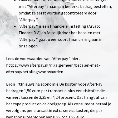
met “Afterpay “ maar een beperkt bedrag bestellen,
omdat ze eerst worden
gecontroleerd
door
“Afterpay “
“Afterpay “ is een financiële instelling (Arvato
Finance B.V.) en feitelijk door het betalen met
“Afterpay “ gaat u een soort financiering aan in
onze ogen.
Lees de voorwaarden van “Afterpay “ hier .
https://www.afterpay.nl/nl/algemeen/betalen-met-
afterpay/betalingsvoorwaarden
Bron : rtlnieuws.nl/economie De kosten voor AfterPay
bedragen 1,50 euro per transactie plus een risicofee die
varieert tussen de 3,35 en 4,24 procent. Dat hangt af van
het type product en de doelgroep. Als consument betaal je
vervolgens per transactie extra servicekosten, die per
webshop uiteenlopen van 0,99 tot 1,99 euro.