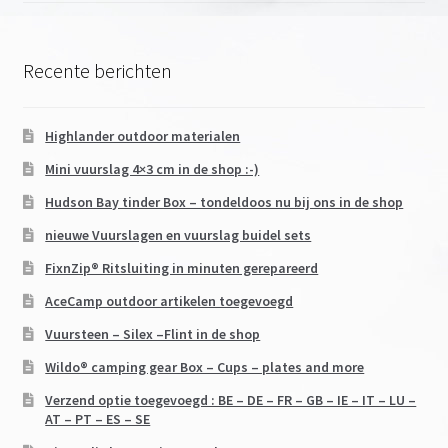
Recente berichten
Highlander outdoor materialen
Mini vuurslag 4×3 cm in de shop :-)
Hudson Bay tinder Box – tondeldoos nu bij ons in de shop
nieuwe Vuurslagen en vuurslag buidel sets
FixnZip® Ritsluiting in minuten gerepareerd
AceCamp outdoor artikelen toegevoegd
Vuursteen – Silex –Flint in de shop
Wildo® camping gear Box – Cups – plates and more
Verzend optie toegevoegd : BE – DE – FR – GB – IE – IT – LU –
AT – PT – ES – SE