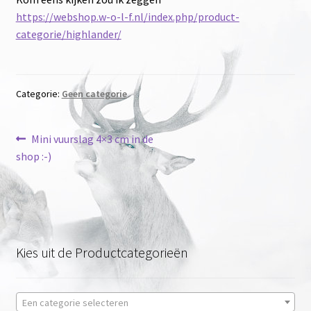
Onze merken
https://webshop.w-o-l-f.nl/index.php/product-
categorie/highlander/
Categorie:
Geen categorie
Bericht
Vorig
Mini vuurslag 4×3 cm in de
bericht:
shop :-)
navigatie
Kies uit de Productcategorieën
Een categorie selecteren