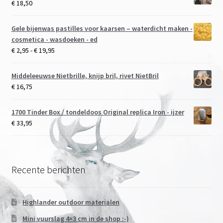
€
18,50
Gele bijenwas pastilles voor kaarsen – waterdicht maken -
cosmetica - wasdoeken - ed
Prijsklasse:
€
2,95
-
€
19,95
€ 2,95
tot
Middeleeuwse Nietbrille, knijp bril, rivet NietBril
€ 19,95
€
16,75
1700 Tinder Box / tondeldoos Original replica Iron - ijzer
€
33,95
Recente berichten
Highlander outdoor materialen
Mini vuurslag 4×3 cm in de shop :-)