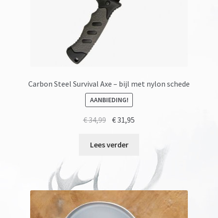
Carbon Steel Survival Axe – bijl met nylon schede
AANBIEDING!
Oorspronkelijke
Huidige
€
34,99
€
31,95
prijs
prijs
was:
is:
Lees verder
€ 34,99.
€ 31,95.