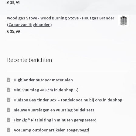
€
39,95
wood gas Stove - Wood Burning Stove - Houtgas Brander
(Cabar van Highlander )
€
35,99
Recente berichten
Highlander outdoor materialen
Mini vuurslag 4×3 cm in de shop :-)
Hudson Bay tinder Box – tondeldoos nu bij ons in de shop
nieuwe Vuurslagen en vuurslag buidel sets
FixnZip® Ritsluiting in minuten gerepareerd
AceCamp outdoor artikelen toegevoegd