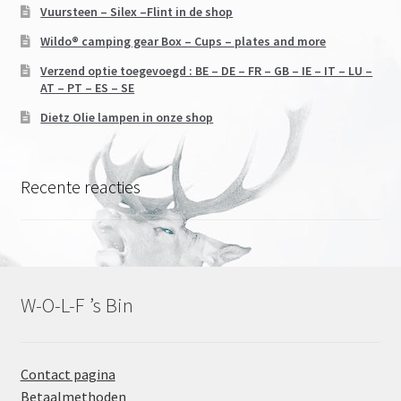
Vuursteen – Silex –Flint in de shop
Wildo® camping gear Box – Cups – plates and more
Verzend optie toegevoegd : BE – DE – FR – GB – IE – IT – LU –
AT – PT – ES – SE
Dietz Olie lampen in onze shop
Recente reacties
W-O-L-F ’s Bin
Contact pagina
Betaalmethoden