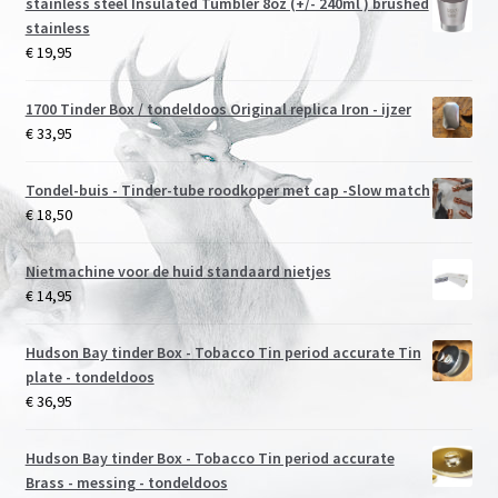
stainless steel Insulated Tumbler 8oz (+/- 240ml ) brushed
stainless
€
19,95
1700 Tinder Box / tondeldoos Original replica Iron - ijzer
€
33,95
Tondel-buis - Tinder-tube roodkoper met cap -Slow match
€
18,50
Nietmachine voor de huid standaard nietjes
€
14,95
Hudson Bay tinder Box - Tobacco Tin period accurate Tin
plate - tondeldoos
€
36,95
Hudson Bay tinder Box - Tobacco Tin period accurate
Brass - messing - tondeldoos