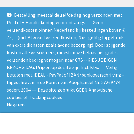
Bezoek-Like ons op Facebook
Bestelling meestal de zelfde dag nog verzonden met
Postnl + Handtekening voor ontvangst -- Geen
Of geef een Recensie op Facebook
verzendkosten binnen Nederland bij bestellingen boven €
75,-- (incl Btw excl verzendkosten, Niet geldig bij gebruik
van extra diensten zoals avond bezorging). Door stijgende
kosten alle vervoerders, moesten we helaas het gratis
verzenden bedrag verhogen naar € 75.--KIES JE EIGEN
BEZORG DAG. Prijzen op de site zijn Incl. Btw. --- Veilig
Gebruik de RSS feed. Zie gelijk welke nieuwe producten er
betalen met iDEAL - PayPal of IBAN/bank overschrijving -
worden geplaatst
Ingeschreven in de Kamer van Koophandel Nr. 27269474
sedert 2004 --- Deze site gebruikt GEEN Analytische
cookies of Trackingcookies
Negeren
© W-O-L-F 's Bin 2026
0
Zoeken
Zoeken