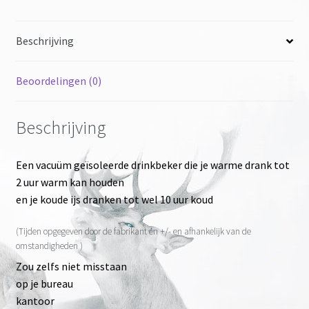
brushed
stainless
Beschrijving
aantal
Beoordelingen (0)
Beschrijving
Een vacuüm geïsoleerde drinkbeker die je warme drank tot
2 uur warm kan houden
en je koude ijs dranken tot wel 10 uur koud
(Tijden opgegeven door de fabrikant en +/- en afhankelijk van de
omstandigheden )
Zou zelfs niet misstaan
op je bureau
kantoor