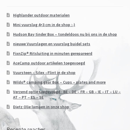
Highlander outdoor materialen
Mini vuurslag 4×3 cm in de shop :-)
Hudson Bay tinder Box – tondeldoos nu bij ons in de shop
nieuwe Vuurslagen en vuurslag buidel sets
FixnZip® Ritsluiting in minuten gerepareerd
AceCamp outdoor artikelen toegevoegd
Vuursteen – Silex –Flint in de shop
Wildo® camping gear Box – Cups – plates and more
Verzend optie toegevoegd : BE – DE – FR – GB – IE – IT – LU –
AT – PT – ES – SE
Dietz Olie lampen in onze shop
Recente reacties