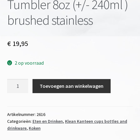
Tumbler 8oz (+/- 240ml )
brushed stainless
€
19,95
2 op voorraad
stainless
Toevoegen aan winkelwagen
steel
Insulated
Tumbler
8oz
Artikelnummer:
2616
Categorieën:
Eten en Drinken
,
Klean Kanteen cups bottles and
(+/-
drinkware
,
Koken
240ml
)