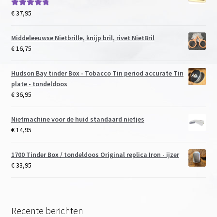
€
37,95
Gewaardeerd
5.00
uit 5
Middeleeuwse Nietbrille, knijp bril, rivet NietBril
€
16,75
Hudson Bay tinder Box - Tobacco Tin period accurate Tin
plate - tondeldoos
€
36,95
Nietmachine voor de huid standaard nietjes
€
14,95
1700 Tinder Box / tondeldoos Original replica Iron - ijzer
€
33,95
Recente berichten