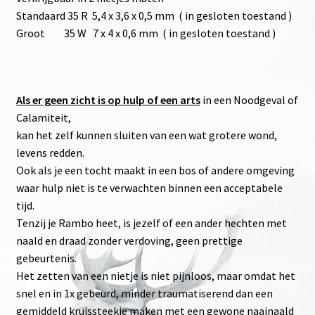
Standaard 35 R 5,4 x 3,6 x 0,5 mm ( in gesloten toestand )
Groot 35 W 7 x 4 x 0,6 mm ( in gesloten toestand )
Als er geen zicht is op hulp of een arts
in een Noodgeval of
Calamiteit,
kan het zelf kunnen sluiten van een wat grotere wond,
levens redden.
Ook als je een tocht maakt in een bos of andere omgeving
waar hulp niet is te verwachten binnen een acceptabele
tijd.
Tenzij je Rambo heet, is jezelf of een ander hechten met
naald en draad zonder verdoving, geen prettige
gebeurtenis.
Het zetten van een nietje is niet pijnloos, maar omdat het
snel en in 1x gebeurd, minder traumatiserend dan een
gemiddeld kruissteekje maken met een gewone naainaald