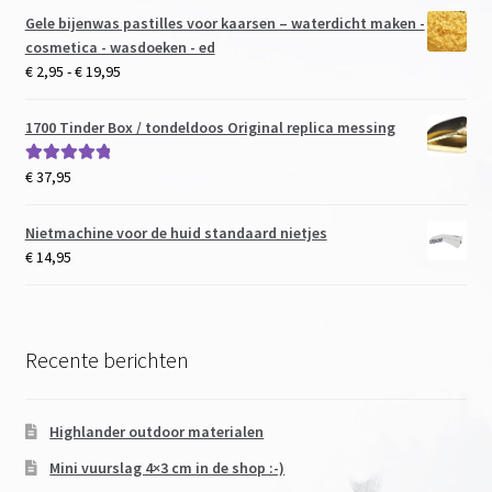
Gele bijenwas pastilles voor kaarsen – waterdicht maken -
cosmetica - wasdoeken - ed
Prijsklasse:
€
2,95
-
€
19,95
€ 2,95
tot
1700 Tinder Box / tondeldoos Original replica messing
€ 19,95
€
37,95
Gewaardeerd
5.00
uit 5
Nietmachine voor de huid standaard nietjes
€
14,95
Recente berichten
Highlander outdoor materialen
Mini vuurslag 4×3 cm in de shop :-)