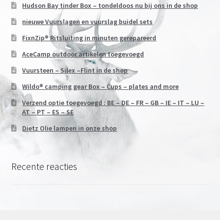
Hudson Bay tinder Box – tondeldoos nu bij ons in de shop
nieuwe Vuurslagen en vuurslag buidel sets
FixnZip® Ritsluiting in minuten gerepareerd
AceCamp outdoor artikelen toegevoegd
Vuursteen – Silex –Flint in de shop
Wildo® camping gear Box – Cups – plates and more
Verzend optie toegevoegd : BE – DE – FR – GB – IE – IT – LU –
AT – PT – ES – SE
Dietz Olie lampen in onze shop
Recente reacties