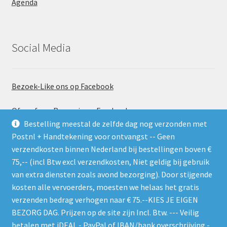
Agenda
Social Media
Bezoek-Like ons op Facebook
Of geef een Recensie op Facebook
Bestelling meestal de zelfde dag nog verzonden met
Postnl + Handtekening voor ontvangst -- Geen
verzendkosten binnen Nederland bij bestellingen boven €
75,-- (incl Btw excl verzendkosten, Niet geldig bij gebruik
van extra diensten zoals avond bezorging). Door stijgende
kosten alle vervoerders, moesten we helaas het gratis
Gebruik de RSS feed. Zie gelijk welke nieuwe producten er
verzenden bedrag verhogen naar € 75.--KIES JE EIGEN
worden geplaatst
BEZORG DAG. Prijzen op de site zijn Incl. Btw. --- Veilig
betalen met iDEAL - PayPal of IBAN/bank overschrijving -