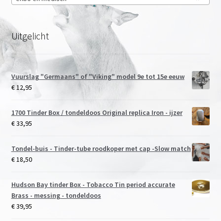
Uitgelicht
Vuurslag "Germaans" of "Viking" model 9e tot 15e eeuw
€
12,95
1700 Tinder Box / tondeldoos Original replica Iron - ijzer
€
33,95
Tondel-buis - Tinder-tube roodkoper met cap -Slow match
€
18,50
Hudson Bay tinder Box - Tobacco Tin period accurate
Brass - messing - tondeldoos
€
39,95