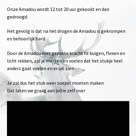
Hanwei Factory in China has Closed per 31-12-2024
Onze Amadou wordt 12 tot 20 uur gekookt en dan
gedroogd.
Amadou soepel maken – Wat je zelf moet doen
Het gevolg is dat na het drogen de Amadou is gekrompen
ijzeren / koolstof messen en ijzer smaak of reuk.
en behoorlijk hard.
Door de Amadou met gepaste kracht te buigen, flexen en
Over het begrip Replica zijn heel veel misverstanden
licht rekken, zal je merken en voelen dat het stukje heel
anders gaat voelen en er uit zien
Monniken en het recht wapens te dragen in de
middeleeuwen
Je zal dus het stuk weer soepel moeten maken
Dat laten we graag aan jullie zelf over
Water-Zuiveren-filteren-virussen-bacteriën
LAMPPETROLEUM / Lamppetroleum Type C van Total
België
Fire steel – misch metal en Ferrocerium, Swedish