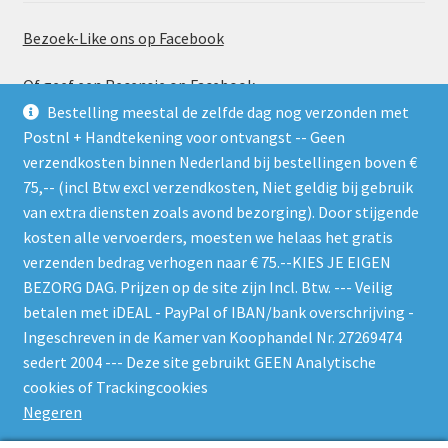
Bezoek-Like ons op Facebook
Of geef een Recensie op Facebook
Bestelling meestal de zelfde dag nog verzonden met
Postnl + Handtekening voor ontvangst -- Geen
verzendkosten binnen Nederland bij bestellingen boven €
75,-- (incl Btw excl verzendkosten, Niet geldig bij gebruik
van extra diensten zoals avond bezorging). Door stijgende
kosten alle vervoerders, moesten we helaas het gratis
Gebruik de RSS feed. Zie gelijk welke nieuwe producten er
verzenden bedrag verhogen naar € 75.--KIES JE EIGEN
worden geplaatst
BEZORG DAG. Prijzen op de site zijn Incl. Btw. --- Veilig
betalen met iDEAL - PayPal of IBAN/bank overschrijving -
Ingeschreven in de Kamer van Koophandel Nr. 27269474
sedert 2004 --- Deze site gebruikt GEEN Analytische
cookies of Trackingcookies
© W-O-L-F 's Bin 2026
Negeren