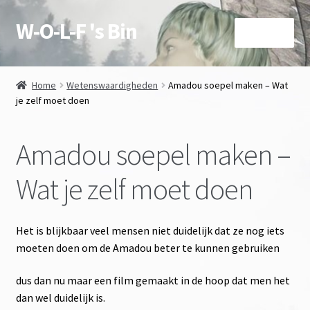
W-O-L-F 's Bin
Ga
Ga
Menu
door
naar
naar
de
Over deze site en Shop
navigatie
inhoud
Home
Wetenswaardigheden
Amadou soepel maken – Wat
Subme
je zelf moet doen
Winkel
uitvou
Mijn account
Amadou soepel maken –
contact
Wat je zelf moet doen
Subme
voorwaarden
uitvou
Het is blijkbaar veel mensen niet duidelijk dat ze nog iets
moeten doen om de Amadou beter te kunnen gebruiken
Agenda
dus dan nu maar een film gemaakt in de hoop dat men het
Subme
Wetenswaardigheden
dan wel duidelijk is.
uitvou