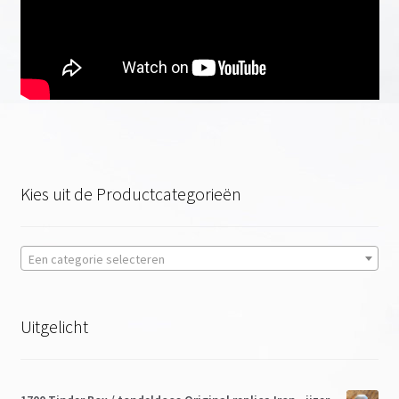
firesteel, en de wondere wereld van de verwarring.
Strikers voor Fire steel – ferroseriumrod Misch metal.
En hoe eenvoudig en goedkoop, de beste te vinden.
over de Rapier en Main Gauche
spelling internationaal-nato-div landen
Kies uit de Productcategorieën
Onze merken
Een categorie selecteren
Uitgelicht