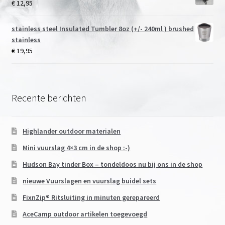
€
12,95
stainless steel Insulated Tumbler 8oz (+/- 240ml ) brushed
stainless
€
19,95
Recente berichten
Highlander outdoor materialen
Mini vuurslag 4×3 cm in de shop :-)
Hudson Bay tinder Box – tondeldoos nu bij ons in de shop
nieuwe Vuurslagen en vuurslag buidel sets
FixnZip® Ritsluiting in minuten gerepareerd
AceCamp outdoor artikelen toegevoegd