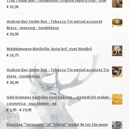
1700 Tinder Box / tondeldoos Original replica Iron - ijzer
€
33,95
Hudson Bay tinder Box - Tobacco Tin period accurate
Brass - messing - tondeldoos
€
39,95
Middeleeuwse Nietbrille, knijp bril, rivet NietBril
€
16,75
Hudson Bay tinder Box - Tobacco Tin period accurate Tin
plate - tondeldoos
€
36,95
Gele bijenwas pastilles voor kaarsen – waterdicht maken -
cosmetica - wasdoeken - ed
Prijsklasse:
€
2,95
-
€
19,95
€ 2,95
tot
Vuurslag "Germaans" of "Viking" model 9e tot 15e eeuw
€ 19,95