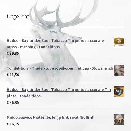
Uitgelicht
Hudson Bay tinder Box - Tobacco Tin period accurate
Brass - messing - tondeldoos
€
39,95
Tondel-buis - Tinder-tube roodkoper met cap -Slow match
€
18,50
Hudson Bay tinder Box - Tobacco Tin period accurate Tin
plate - tondeldoos
€
36,95
Middeleeuwse Nietbrille, knijp bril, rivet NietBril
€
16,75