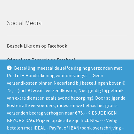
Social Media
Bezoek-Like ons op Facebook
Of geef een Recensie op Facebook
Bestelling meestal de zelfde dag nog verzonden met
Postnl + Handtekening voor ontvangst -- Geen
verzendkosten binnen Nederland bij bestellingen boven €
75,-- (incl Btw excl verzendkosten, Niet geldig bij gebruik
van extra diensten zoals avond bezorging). Door stijgende
kosten alle vervoerders, moesten we helaas het gratis
Gebruik de RSS feed. Zie gelijk welke nieuwe producten er
verzenden bedrag verhogen naar € 75.--KIES JE EIGEN
worden geplaatst
BEZORG DAG. Prijzen op de site zijn Incl. Btw. --- Veilig
betalen met iDEAL - PayPal of IBAN/bank overschrijving -