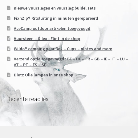
nieuwe Vuurslagen en vuurslag buidel sets
FixnZip® Ritsluiting in minuten gerepareerd
AceCamp outdoor artikelen toegevoegd
Vuursteen – Silex –Flint in de shop
Wildo® camping gear Box – Cups – plates and more
Verzend optie toegevoegd : BE – DE – FR – GB – IE – IT – LU –
AT – PT – ES – SE
Dietz Olie lampen in onze shop
Recente reacties