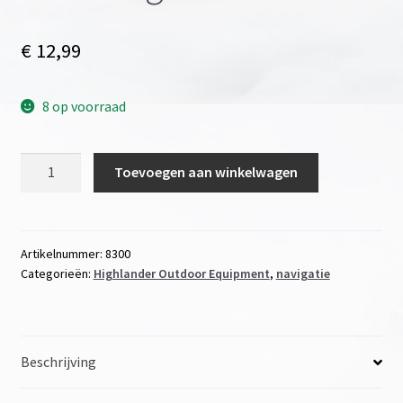
€
12,99
8 op voorraad
military-
Toevoegen aan winkelwagen
compass
Lens-
peilkompas
in
Artikelnummer:
8300
Categorieën:
Highlander Outdoor Equipment
,
navigatie
metalen
behuizing
aantal
Beschrijving