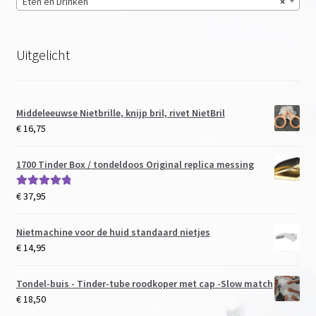
Eten en Drinken
×
Uitgelicht
Middeleeuwse Nietbrille, knijp bril, rivet NietBril
€
16,75
1700 Tinder Box / tondeldoos Original replica messing
€
37,95
Gewaardeerd
5.00
uit 5
Nietmachine voor de huid standaard nietjes
€
14,95
Tondel-buis - Tinder-tube roodkoper met cap -Slow match
€
18,50