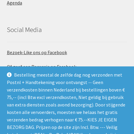
Agenda
Social Media
Bezoek-Like ons op Facebook
Of geef een Recensie op Facebook
Bestelling meestal de zelfde dag nog verzonden met
Postnl + Handtekening voor ontvangst -- Geen
verzendkosten binnen Nederland bij bestellingen boven €
75,-- (incl Btw excl verzendkosten, Niet geldig bij gebruik
van extra diensten zoals avond bezorging). Door stijgende
kosten alle vervoerders, moesten we helaas het gratis
Gebruik de RSS feed. Zie gelijk welke nieuwe producten er
verzenden bedrag verhogen naar € 75.--KIES JE EIGEN
worden geplaatst
BEZORG DAG. Prijzen op de site zijn Incl. Btw. --- Veilig