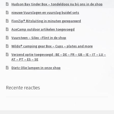
Hudson Bay tinder Box – tondeldoos nu bij ons in de shop
nieuwe Vuurslagen en vuurslag buidel sets
FixnZip® Ritsluiting in minuten gerepareerd
AceCamp outdoor artikelen toegevoegd
Vuursteen – Silex –Flint in de shop
Wildo® camping gear Box – Cups – plates and more
Verzend optie toegevoegd : BE – DE – FR – GB – IE – IT – LU –
AT – PT – ES – SE
Dietz Olie lampen in onze shop
Recente reacties