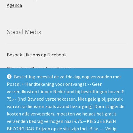
Agenda
Social Media
Bezoek-Like ons op Facebook
Of geef een Recensie op Facebook
Bestelling meestal de zelfde dag nog verzonden met
Postnl + Handtekening voor ontvangst -- Geen
verzendkosten binnen Nederland bij bestellingen boven €
75,-- (incl Btw excl verzendkosten, Niet geldig bij gebruik
van extra diensten zoals avond bezorging). Door stijgende
kosten alle vervoerders, moesten we helaas het gratis
Gebruik de RSS feed. Zie gelijk welke nieuwe producten er
verzenden bedrag verhogen naar € 75.--KIES JE EIGEN
worden geplaatst
BEZORG DAG. Prijzen op de site zijn Incl. Btw. --- Veilig