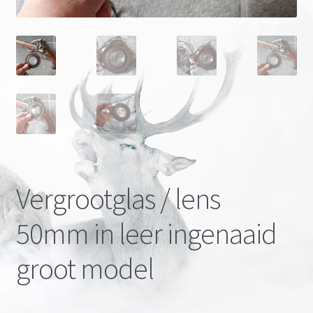
Onze merken
Vergrootglas / lens
50mm in leer ingenaaid
groot model