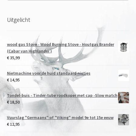
Uitgelicht
wood gas Stove - Wood Burning Stove - Houtgas Brander
(Cabar van Highlander )
€
35,99
Nietmachine voor de huid standaard nietjes
€
14,95
Tondel-buis - Tinder-tube roodkoper met cap -Slow match
€
18,50
Vuurslag "Germaans" of "Viking" model 9e tot 15e eeuw
€
12,95