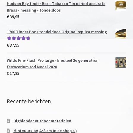
Hudson Bay tinder Box - Tobacco Tin period accurate
Brass - messing - tondeldoos
€
39,95
1700 Tinder Box / tondeldoos Original replica messing
€
37,95
Gewaardeerd
5.00
uit 5
Wildo Fire-Flash Pro large -firesteel 2e generation
ferrocerium rod Model 2020
€
17,95
Recente berichten
Highlander outdoor materialen
Mini vuurslag 4×3 cm in de shop :-)