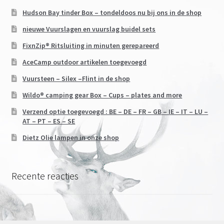
Hudson Bay tinder Box – tondeldoos nu bij ons in de shop
nieuwe Vuurslagen en vuurslag buidel sets
FixnZip® Ritsluiting in minuten gerepareerd
AceCamp outdoor artikelen toegevoegd
Vuursteen – Silex –Flint in de shop
Wildo® camping gear Box – Cups – plates and more
Verzend optie toegevoegd : BE – DE – FR – GB – IE – IT – LU –
AT – PT – ES – SE
Dietz Olie lampen in onze shop
Recente reacties