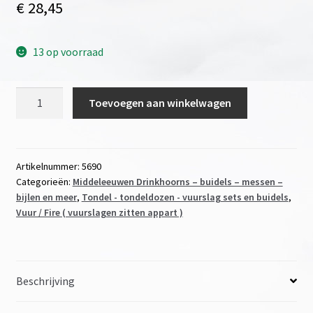
€
28,45
13 op voorraad
Vergrootglas
Toevoegen aan winkelwagen
/
lens
50mm
in
Artikelnummer:
5690
Categorieën:
Middeleeuwen Drinkhoorns – buidels – messen –
leer
bijlen en meer
,
Tondel - tondeldozen - vuurslag sets en buidels
,
ingenaaid
Vuur / Fire ( vuurslagen zitten appart )
groot
model
aantal
Beschrijving