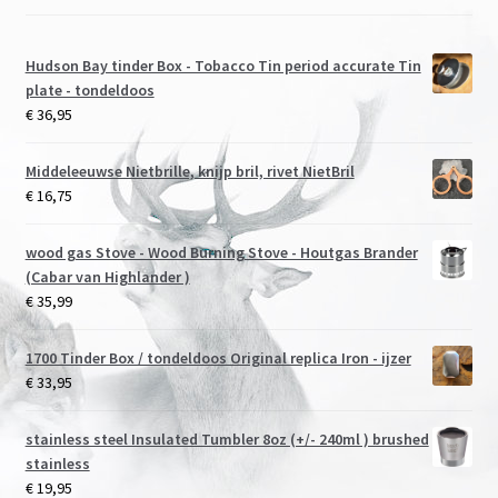
Hudson Bay tinder Box - Tobacco Tin period accurate Tin
plate - tondeldoos
€
36,95
Middeleeuwse Nietbrille, knijp bril, rivet NietBril
€
16,75
wood gas Stove - Wood Burning Stove - Houtgas Brander
(Cabar van Highlander )
€
35,99
1700 Tinder Box / tondeldoos Original replica Iron - ijzer
€
33,95
stainless steel Insulated Tumbler 8oz (+/- 240ml ) brushed
stainless
€
19,95