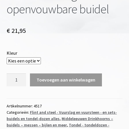
openvouwbare buidel
€
21,95
Kleur
Kleine
Toevoegen aan winkelwagen
vuurslag
set
in
openvouwbare
Artikelnummer:
4517
Categorieën:
Flint and steel - Vuurslag en vuursteen - en sets-
buidel
buidels en tondel-dozen alles
,
Middeleeuwen Drinkhoorns –
aantal
buidels – messen – bijlen en meer
,
Tondel - tondeldozen -