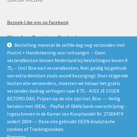
Bezoek-Like ons op Facebook
Of geef een Recensie op Facebook
Bestelling meestal de zelfde dag nog verzonden met
Postnl + Handtekening voor ontvangst -- Geen
verzendkosten binnen Nederland bij bestellingen boven €
75,-- (incl Btw excl verzendkosten, Niet geldig bij gebruik
van extra diensten zoals avond bezorging). Door stijgende
kosten alle vervoerders, moesten we helaas het gratis
Gebruik de RSS feed. Zie gelijk welke nieuwe producten er
verzenden bedrag verhogen naar € 75.--KIES JE EIGEN
worden geplaatst
BEZORG DAG. Prijzen op de site zijn Incl. Btw. --- Veilig
betalen met iDEAL - PayPal of IBAN/bank overschrijving -
Ingeschreven in de Kamer van Koophandel Nr. 27269474
sedert 2004 --- Deze site gebruikt GEEN Analytische
cookies of Trackingcookies
© W-O-L-F 's Bin 2026
Negeren