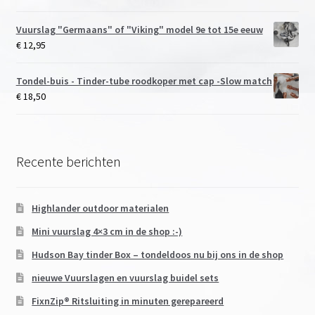
Vuurslag "Germaans" of "Viking" model 9e tot 15e eeuw
€
12,95
Tondel-buis - Tinder-tube roodkoper met cap -Slow match
€
18,50
Recente berichten
Highlander outdoor materialen
Mini vuurslag 4×3 cm in de shop :-)
Hudson Bay tinder Box – tondeldoos nu bij ons in de shop
nieuwe Vuurslagen en vuurslag buidel sets
FixnZip® Ritsluiting in minuten gerepareerd