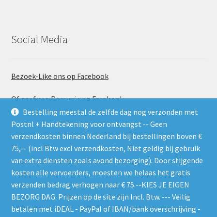
Social Media
Bezoek-Like ons op Facebook
Of geef een Recensie op Facebook
Bestelling meestal de zelfde dag nog verzonden met
Postnl + Handtekening voor ontvangst -- Geen
verzendkosten binnen Nederland bij bestellingen boven €
75,-- (incl Btw excl verzendkosten, Niet geldig bij gebruik
van extra diensten zoals avond bezorging). Door stijgende
kosten alle vervoerders, moesten we helaas het gratis
Gebruik de RSS feed. Zie gelijk welke nieuwe producten er
verzenden bedrag verhogen naar € 75.--KIES JE EIGEN
worden geplaatst
BEZORG DAG. Prijzen op de site zijn Incl. Btw. --- Veilig
betalen met iDEAL - PayPal of IBAN/bank overschrijving -