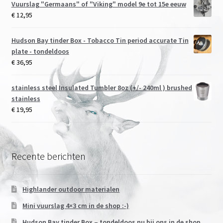
Vuurslag "Germaans" of "Viking" model 9e tot 15e eeuw
€
12,95
Hudson Bay tinder Box - Tobacco Tin period accurate Tin
plate - tondeldoos
€
36,95
stainless steel Insulated Tumbler 8oz (+/- 240ml ) brushed
stainless
€
19,95
Recente berichten
Highlander outdoor materialen
Mini vuurslag 4×3 cm in de shop :-)
Hudson Bay tinder Box – tondeldoos nu bij ons in de shop