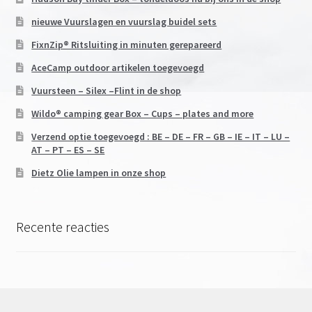
nieuwe Vuurslagen en vuurslag buidel sets
FixnZip® Ritsluiting in minuten gerepareerd
AceCamp outdoor artikelen toegevoegd
Vuursteen – Silex –Flint in de shop
Wildo® camping gear Box – Cups – plates and more
Verzend optie toegevoegd : BE – DE – FR – GB – IE – IT – LU –
AT – PT – ES – SE
Dietz Olie lampen in onze shop
Recente reacties