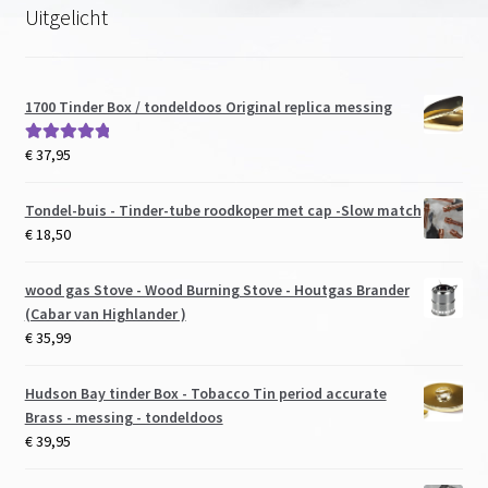
Uitgelicht
1700 Tinder Box / tondeldoos Original replica messing
€
37,95
Gewaardeerd
5.00
uit 5
Tondel-buis - Tinder-tube roodkoper met cap -Slow match
€
18,50
wood gas Stove - Wood Burning Stove - Houtgas Brander
(Cabar van Highlander )
€
35,99
Hudson Bay tinder Box - Tobacco Tin period accurate
Brass - messing - tondeldoos
€
39,95