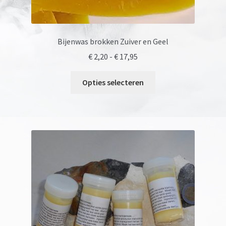
Bijenwas brokken Zuiver en Geel
Prijsklasse:
€
2,20
-
€
17,95
€ 2,20
Dit
tot
Opties selecteren
product
€ 17,95
heeft
meerdere
variaties.
Deze
optie
kan
gekozen
worden
op
de