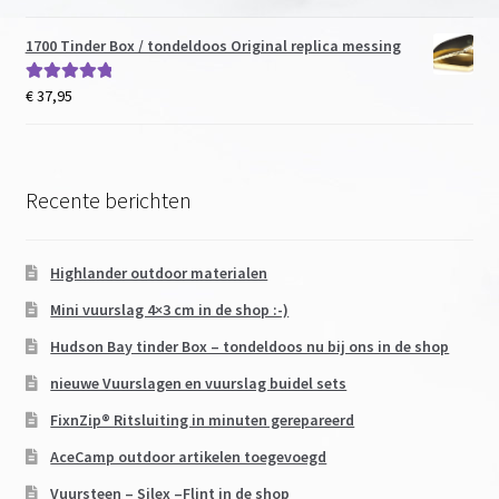
1700 Tinder Box / tondeldoos Original replica messing
€
37,95
Gewaardeerd
5.00
uit 5
Recente berichten
Highlander outdoor materialen
Mini vuurslag 4×3 cm in de shop :-)
Hudson Bay tinder Box – tondeldoos nu bij ons in de shop
nieuwe Vuurslagen en vuurslag buidel sets
FixnZip® Ritsluiting in minuten gerepareerd
AceCamp outdoor artikelen toegevoegd
Vuursteen – Silex –Flint in de shop