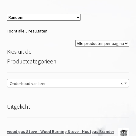
meerdere
variaties.
Deze
optie
Toont alle 5 resultaten
kan
gekozen
worden
Kies uit de
op
Productcategorieën
de
productpagina
Onderhoud van leer
×
Uitgelicht
wood gas Stove - Wood Burning Stove - Houtgas Brander