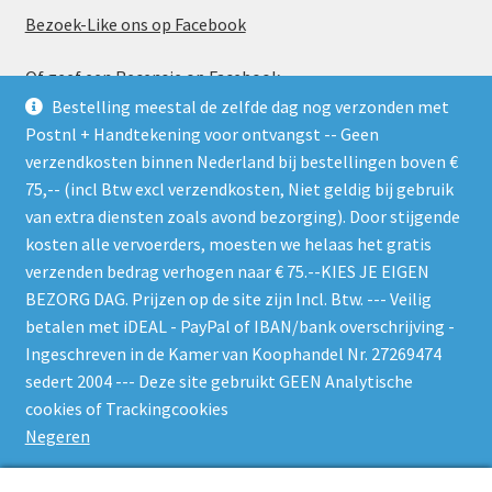
Bezoek-Like ons op Facebook
Of geef een Recensie op Facebook
Bestelling meestal de zelfde dag nog verzonden met
Postnl + Handtekening voor ontvangst -- Geen
verzendkosten binnen Nederland bij bestellingen boven €
75,-- (incl Btw excl verzendkosten, Niet geldig bij gebruik
van extra diensten zoals avond bezorging). Door stijgende
kosten alle vervoerders, moesten we helaas het gratis
Gebruik de RSS feed. Zie gelijk welke nieuwe producten er
verzenden bedrag verhogen naar € 75.--KIES JE EIGEN
worden geplaatst
BEZORG DAG. Prijzen op de site zijn Incl. Btw. --- Veilig
betalen met iDEAL - PayPal of IBAN/bank overschrijving -
Ingeschreven in de Kamer van Koophandel Nr. 27269474
sedert 2004 --- Deze site gebruikt GEEN Analytische
cookies of Trackingcookies
© W-O-L-F 's Bin 2026
Negeren