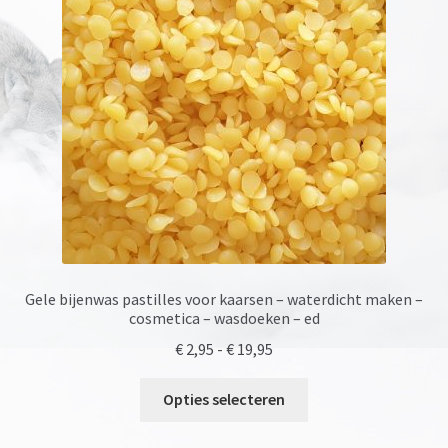
Gele bijenwas pastilles voor kaarsen – waterdicht maken –
cosmetica – wasdoeken – ed
Prijsklasse:
€
2,95
-
€
19,95
€ 2,95
Dit
tot
Opties selecteren
product
€ 19,95
heeft