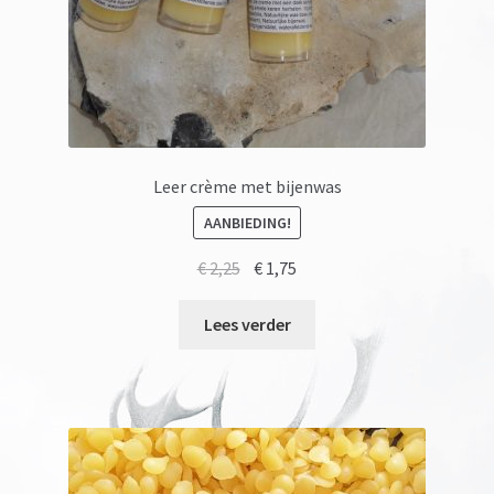
productpagina
Leer crème met bijenwas
AANBIEDING!
Oorspronkelijke
Huidige
€
2,25
€
1,75
prijs
prijs
was:
is:
Lees verder
€ 2,25.
€ 1,75.