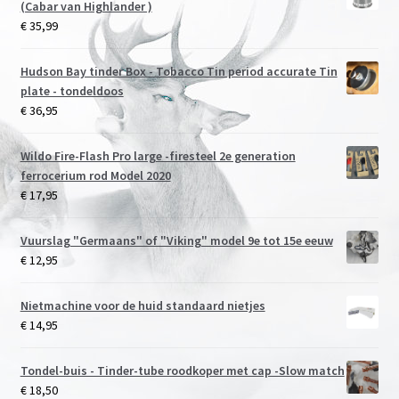
(Cabar van Highlander )
€
35,99
Hudson Bay tinder Box - Tobacco Tin period accurate Tin
plate - tondeldoos
€
36,95
Wildo Fire-Flash Pro large -firesteel 2e generation
ferrocerium rod Model 2020
€
17,95
Vuurslag "Germaans" of "Viking" model 9e tot 15e eeuw
€
12,95
Nietmachine voor de huid standaard nietjes
€
14,95
Tondel-buis - Tinder-tube roodkoper met cap -Slow match
€
18,50