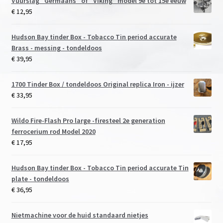
Vuurslag "Germaans" of "Viking" model 9e tot 15e eeuw
€
12,95
Hudson Bay tinder Box - Tobacco Tin period accurate
Brass - messing - tondeldoos
€
39,95
1700 Tinder Box / tondeldoos Original replica Iron - ijzer
€
33,95
Wildo Fire-Flash Pro large -firesteel 2e generation
ferrocerium rod Model 2020
€
17,95
Hudson Bay tinder Box - Tobacco Tin period accurate Tin
plate - tondeldoos
€
36,95
Nietmachine voor de huid standaard nietjes