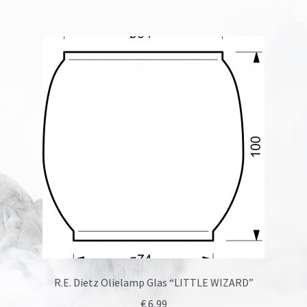
R.E. Dietz Olielamp Glas “LITTLE WIZARD”
€
6,99