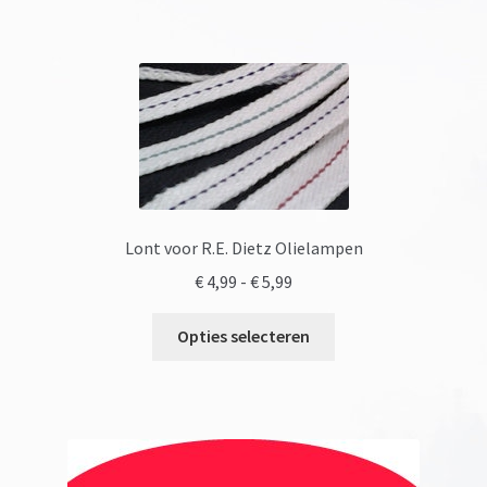
Lont voor R.E. Dietz Olielampen
Prijsklasse:
€
4,99
-
€
5,99
€ 4,99
Dit
tot
Opties selecteren
product
€ 5,99
heeft
meerdere
variaties.
Deze