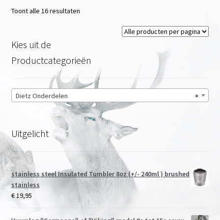
Toont alle 16 resultaten
Kies uit de
Productcategorieën
Dietz Onderdelen
×
Uitgelicht
stainless steel Insulated Tumbler 8oz (+/- 240ml ) brushed
stainless
€
19,95