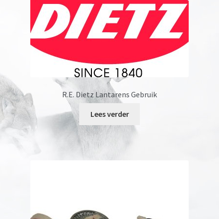
optie
kan
gekozen
worden
op
de
productpagina
R.E. Dietz Lantarens Gebruik
Lees verder