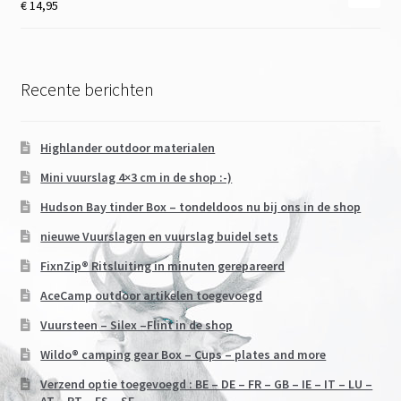
€
14,95
Recente berichten
Highlander outdoor materialen
Mini vuurslag 4×3 cm in de shop :-)
Hudson Bay tinder Box – tondeldoos nu bij ons in de shop
nieuwe Vuurslagen en vuurslag buidel sets
FixnZip® Ritsluiting in minuten gerepareerd
AceCamp outdoor artikelen toegevoegd
Vuursteen – Silex –Flint in de shop
Wildo® camping gear Box – Cups – plates and more
Verzend optie toegevoegd : BE – DE – FR – GB – IE – IT – LU –