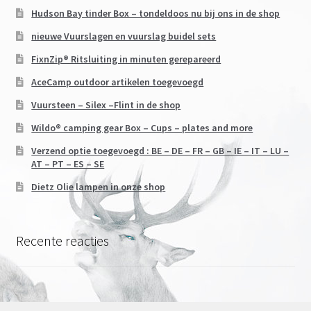
Hudson Bay tinder Box – tondeldoos nu bij ons in de shop
nieuwe Vuurslagen en vuurslag buidel sets
FixnZip® Ritsluiting in minuten gerepareerd
AceCamp outdoor artikelen toegevoegd
Vuursteen – Silex –Flint in de shop
Wildo® camping gear Box – Cups – plates and more
Verzend optie toegevoegd : BE – DE – FR – GB – IE – IT – LU –
AT – PT – ES – SE
Dietz Olie lampen in onze shop
Recente reacties