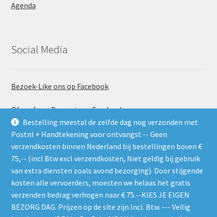
Agenda
Social Media
Bezoek-Like ons op Facebook
Of geef een Recensie op Facebook
Bestelling meestal de zelfde dag nog verzonden met
Postnl + Handtekening voor ontvangst -- Geen
verzendkosten binnen Nederland bij bestellingen boven €
75,-- (incl Btw excl verzendkosten, Niet geldig bij gebruik
van extra diensten zoals avond bezorging). Door stijgende
kosten alle vervoerders, moesten we helaas het gratis
Gebruik de RSS feed. Zie gelijk welke nieuwe producten er
verzenden bedrag verhogen naar € 75.--KIES JE EIGEN
worden geplaatst
BEZORG DAG. Prijzen op de site zijn Incl. Btw. --- Veilig