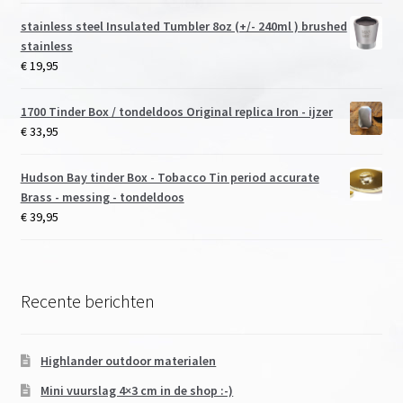
stainless steel Insulated Tumbler 8oz (+/- 240ml ) brushed
stainless
€
19,95
1700 Tinder Box / tondeldoos Original replica Iron - ijzer
€
33,95
Hudson Bay tinder Box - Tobacco Tin period accurate
Brass - messing - tondeldoos
€
39,95
Recente berichten
Highlander outdoor materialen
Mini vuurslag 4×3 cm in de shop :-)