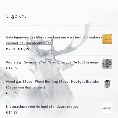
de
productpagina
Uitgelicht
Gele bijenwas pastilles voor kaarsen – waterdicht maken -
cosmetica - wasdoeken - ed
Prijsklasse:
€
2,95
-
€
19,95
€ 2,95
tot
Vuurslag "Germaans" of "Viking" model 9e tot 15e eeuw
€ 19,95
€
12,95
wood gas Stove - Wood Burning Stove - Houtgas Brander
(Cabar van Highlander )
€
35,99
Nietmachine voor de huid standaard nietjes
€
14,95