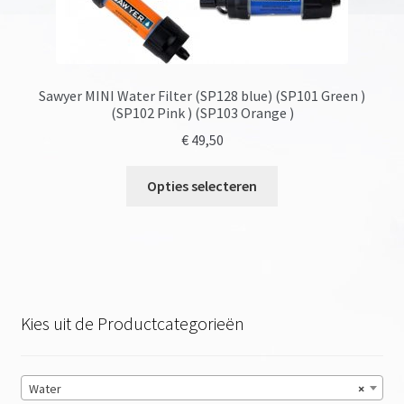
Sawyer MINI Water Filter (SP128 blue) (SP101 Green )
(SP102 Pink ) (SP103 Orange )
€
49,50
Dit
Opties selecteren
product
heeft
meerdere
variaties.
Deze
optie
Kies uit de Productcategorieën
kan
gekozen
worden
Water
×
op