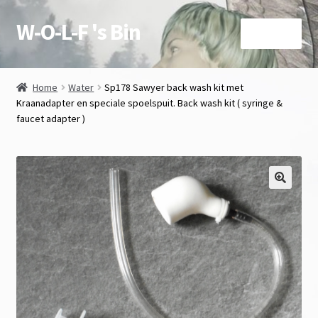
W-O-L-F 's Bin
Ga
Ga
Menu
door
naar
naar
de
Over deze site en Shop
navigatie
inhoud
Home
Water
Sp178 Sawyer back wash kit met
Subme
Kraanadapter en speciale spoelspuit. Back wash kit ( syringe &
Winkel
faucet adapter )
uitvou
Mijn account
contact
🔍
Subme
voorwaarden
uitvou
Agenda
Subme
Wetenswaardigheden
uitvou