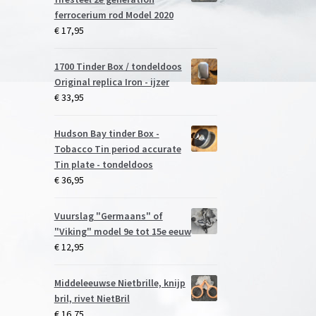
ferrocerium rod Model 2020
€
17,95
1700 Tinder Box / tondeldoos
Original replica Iron - ijzer
€
33,95
Hudson Bay tinder Box -
Tobacco Tin period accurate
Tin plate - tondeldoos
€
36,95
Vuurslag "Germaans" of
"Viking" model 9e tot 15e eeuw
€
12,95
Middeleeuwse Nietbrille, knijp
bril, rivet NietBril
€
16,75