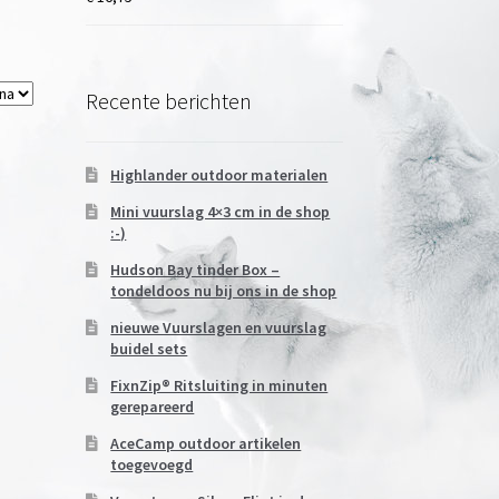
Recente berichten
Highlander outdoor materialen
Mini vuurslag 4×3 cm in de shop
:-)
Hudson Bay tinder Box –
tondeldoos nu bij ons in de shop
nieuwe Vuurslagen en vuurslag
buidel sets
FixnZip® Ritsluiting in minuten
gerepareerd
AceCamp outdoor artikelen
toegevoegd