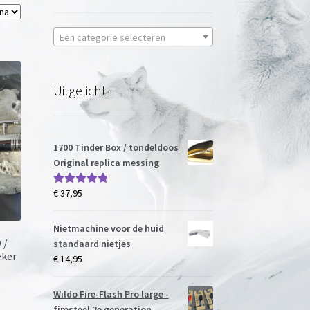
Een categorie selecteren
Uitgelicht
1700 Tinder Box / tondeldoos
Original replica messing
€
37,95
Gewaardeerd
5.00
uit 5
Nietmachine voor de huid
 /
standaard nietjes
eker
€
14,95
Wildo Fire-Flash Pro large -
firesteel 2e generation