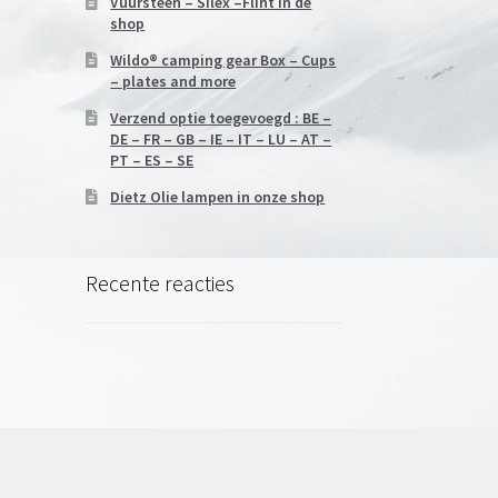
Vuursteen – Silex –Flint in de
shop
Wildo® camping gear Box – Cups
– plates and more
Verzend optie toegevoegd : BE –
DE – FR – GB – IE – IT – LU – AT –
PT – ES – SE
Dietz Olie lampen in onze shop
Recente reacties