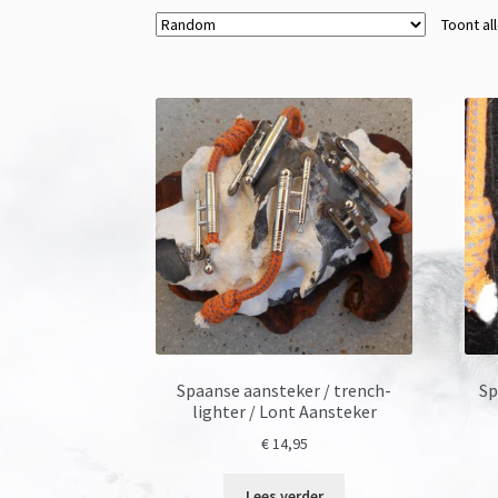
Toont al
Spaanse aansteker / trench-
Sp
lighter / Lont Aansteker
€
14,95
Lees verder