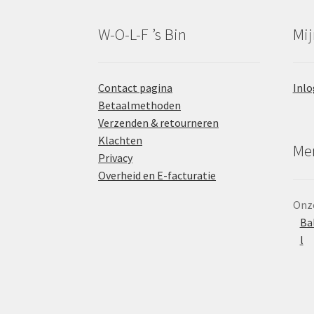
W-O-L-F ’s Bin
Mij
Contact pagina
Inlo
Betaalmethoden
Verzenden & retourneren
Klachten
Mer
Privacy
Overheid en E-facturatie
Onze
Ba
l