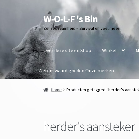
W-O-L-F 's Bin
Ga
Ga
door
naar
Zelfredzaamheid – Survival en veel meer
naar
de
navigatie
inhoud
Over deze site en Shop
Winkel
M
Wetenswaardigheden
Onze merken
Home
Producten getagged “herder's aanste
herder's aansteker