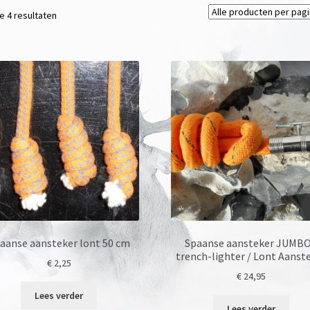
le 4 resultaten
aanse aansteker lont 50 cm
Spaanse aansteker JUMBO
trench-lighter / Lont Aanst
€
2,25
€
24,95
Lees verder
Lees verder