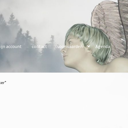
ijn account
contact
voorwaarden
Agenda
ker”