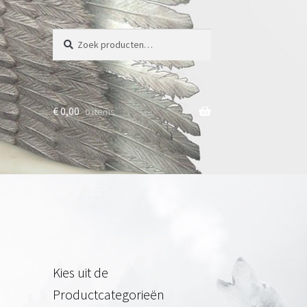
Zoeken
Zoeken
naar:
€
0,00
0 items
Kies uit de
Productcategorieën