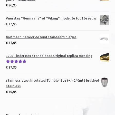
€
36,95
Vuurslag "Germaans" of "Viking" model 9e tot 15e eeuw
€
12,95
Nietmachine voor de huid standaard nietjes
€
14,95
1700 Tinder Box / tondeldoos Original replica messing
€
37,95
Gewaardeerd
5.00
uit 5
stainless steel Insulated Tumbler 8oz (+/- 240ml ) brushed
stainless
€
19,95