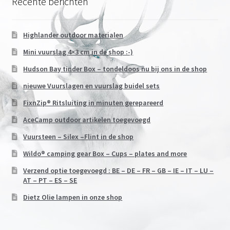
Recente berichten
Highlander outdoor materialen
Mini vuurslag 4×3 cm in de shop :-)
Hudson Bay tinder Box – tondeldoos nu bij ons in de shop
nieuwe Vuurslagen en vuurslag buidel sets
FixnZip® Ritsluiting in minuten gerepareerd
AceCamp outdoor artikelen toegevoegd
Vuursteen – Silex –Flint in de shop
Wildo® camping gear Box – Cups – plates and more
Verzend optie toegevoegd : BE – DE – FR – GB – IE – IT – LU –
AT – PT – ES – SE
Dietz Olie lampen in onze shop