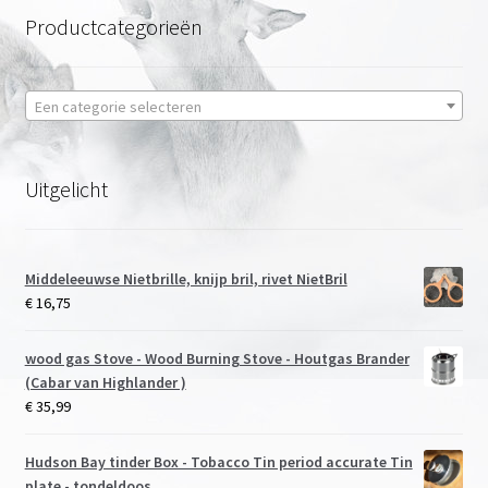
Productcategorieën
Een categorie selecteren
Uitgelicht
Middeleeuwse Nietbrille, knijp bril, rivet NietBril
€
16,75
wood gas Stove - Wood Burning Stove - Houtgas Brander
(Cabar van Highlander )
€
35,99
Hudson Bay tinder Box - Tobacco Tin period accurate Tin
plate - tondeldoos