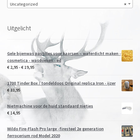
Uncategorized
×
Onze merken
Uitgelicht
Gele bijenwas pastilles voor kaarsen – waterdicht maken -
cosmetica - wasdoeken - ed
Prijsklasse:
€
2,95
-
€
19,95
€ 2,95
tot
1700 Tinder Box / tondeldoos Original replica Iron - ijzer
€ 19,95
€
33,95
Nietmachine voor de huid standaard nietjes
€
14,95
Wildo Fire-Flash Pro large -firesteel 2e generation
ferrocerium rod Model 2020