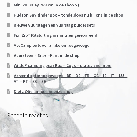
Mini vuurslag 4×3 cm in de shop :-)
Hudson Bay tinder Box – tondeldoos nu bij ons in de shop
nieuwe Vuurslagen en vuurslag buidel sets
FixnZip® Ritsluiting in minuten gerepareerd
AceCamp outdoor artikelen toegevoegd
Vuursteen – Silex –Flint in de shop
Wildo® camping gear Box – Cups – plates and more
Verzend optie toegevoegd : BE – DE – FR – GB – IE – IT – LU –
AT – PT – ES – SE
Dietz Olie lampen in onze shop
Recente reacties