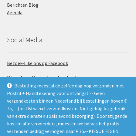
Berichten Blog
Agenda
Social Media
Bezoek-Like ons op Facebook
Of geef een Recensie op Facebook
Bestelling meestal de zelfde dag nog verzonden met
Postnl + Handtekening voor ontvangst -- Geen
verzendkosten binnen Nederland bij bestellingen boven €
75,-- (incl Btw excl verzendkosten, Niet geldig bij gebruik
van extra diensten zoals avond bezorging). Door stijgende
kosten alle vervoerders, moesten we helaas het gratis
Gebruik de RSS feed. Zie gelijk welke nieuwe producten er
verzenden bedrag verhogen naar € 75.--KIES JE EIGEN
worden geplaatst