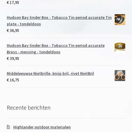
€
17,95
Hudson Bay tinder Box - Tobacco Tin period accurate Tin
plate - tondeldoos
€
36,95
Hudson Bay tinder Box - Tobacco Tin period accurate
Brass - messing - tondeldoos
€
39,95
Middeleeuwse Nietbrille, knijp bril, rivet NietBril
€
16,75
Recente berichten
Highlander outdoor materialen